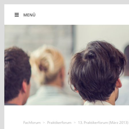
MENÜ
Fachforum
Praktikerforum
13. Praktikerforum (März 2013)
>
>