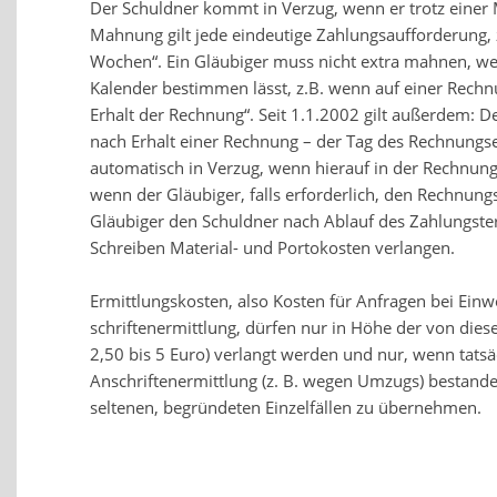
Der Schuldner kommt in Verzug, wenn er trotz einer 
Mahnung gilt jede eindeutige Zahlungsaufforderung, z
Wochen“. Ein Gläubiger muss nicht extra mahnen, w
Kalender bestimmen lässt, z.B. wenn auf einer Rechn
Erhalt der Rechnung“. Seit 1.1.2002 gilt außerdem: D
nach Erhalt einer Rechnung – der Tag des Rechnungse
automatisch in Verzug, wenn hierauf in der Rechnun
wenn der Gläubiger, falls erforderlich, den Rechnun
Gläubiger den Schuldner nach Ablauf des Zahlungster
Schreiben Material- und Portokosten verlangen.
Ermittlungskosten, also Ko­sten für Anfra­gen bei Ei
schrif­ten­er­mittlung, dürfen nur in Höhe der von di
2,50 bis 5 Euro) verlangt werden und nur, wenn tatsä
Anschriftenermittlung (z. B. wegen Umzugs) bestanden
seltenen, begründe­ten Einzel­fällen zu überneh­men.