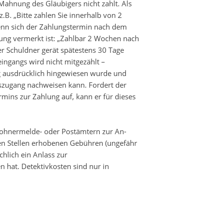
Mahnung des Gläubigers nicht zahlt. Als
.B. „Bitte zahlen Sie innerhalb von 2
enn sich der Zahlungstermin nach dem
ung vermerkt ist: „Zahlbar 2 Wochen nach
er Schuldner gerät spätestens 30 Tage
ingangs wird nicht mitgezählt –
g ausdrücklich hingewiesen wurde und
gszugang nachweisen kann. Fordert der
mins zur Zahlung auf, kann er für dieses
nwoh­nermelde- oder Postämtern zur An­
esen Stellen erhobenen Gebühren (ungefähr
chlich ein Anlass zur
 hat. Detektiv­kosten sind nur in