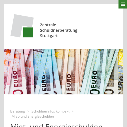
Zentrale
Schuldnerberatung
Stuttgart
Beratung
Schuldnerinfos kompakt
>
>
Miet- und Energieschulden
Miet- und Energieschulden